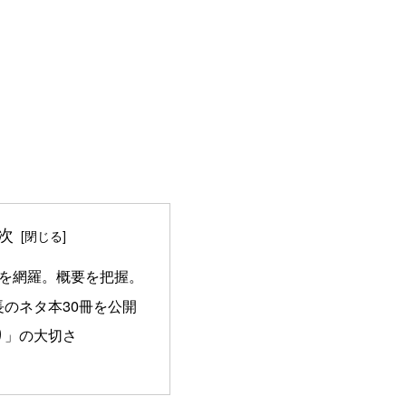
次
素を網羅。概要を把握。
長のネタ本30冊を公開
り」の大切さ