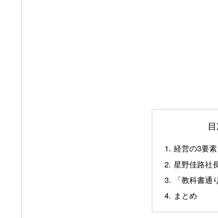
目
経営の3要
星野佳路社
「教科書通
まとめ