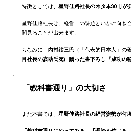
特徴としては、
星野佳路社長のネタ本30冊が
星野佳路社長は、経営上の課題といかに向き
間見ることが出来ます。
ちなみに、内村鑑三氏（「代表的日本人」の
目社長の嘉助氏宛に贈った書下ろし『成功の
「教科書通り」の大切さ
また本書では、
星野佳路社長の経営姿勢が何
「教科書通りにやってみる」「理論を信じる