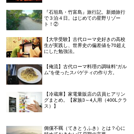
『石垣島・竹富島』旅行記。新婚旅行
で３泊４日。はじめての星野リゾー
ト！②
【大学受験】古代ローマ史好きの高校
生が実践し、世界史の偏差値を70超え
にした勉強法。
【俺流】古代ローマ料理の調味料”ガル
ム”を使ったスパゲティの作り方。
【冷蔵庫】家電量販店の店員ヒアリン
グまとめ。【家族3～4人用（400Lクラ
ス）】
倜儻不羈（てきとうふき）とは？心に
秘めておきたい江戸期の言葉。