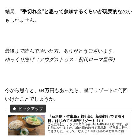
結局、
”手切れ金”と思って参加するくらいが現実的
なのか
もしれません。
最後まで読んで頂いた方、ありがとうございます。
ゆっくり急げ（アウグストゥス：初代ローマ皇帝）
今から思うと、64万円もあったら、星野リゾートに何回
いけたことでしょうか。
『石垣島・竹富島』旅行記。新婚旅行で３泊４
日。はじめての星野リゾート！①
こんにちは。サラリマヌス（@SALARIMANUS）です。少
し前になりますが、3泊4日の旅行で石垣島・竹富島に行っ
てきました。そして...なんと！今回は星のや竹富島に宿泊
しました。初・星野リゾートです。（新婚旅行なので奮発