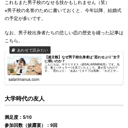
これもまた男子校のなせる技かもしれません（笑）
※男子校の名誉のために書いておくと、今年以降、結婚式
の予定が多いです。
なお、男子校出身者たちの悲しい恋の歴史を綴った記事は
こちら。
【超主観】なぜ男子校出身者は”思わせぶり”女子
に弱いのか？
こんにちは。サラリマヌス（@SALARIMANUS）です。先
日、妻とバチェラー1を見ていたところ、妻が言うわけで
す。「思わぶり」「ああいうタイプは危険」「わざとやっ
てる」僕は「そうだよなー」とか平静を装ってましたけ
ど、内心「！？？」って感じ...
salarimanus.com
大学時代の友人
満足度：5/10
参加回数（披露宴）：9回