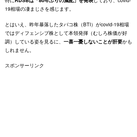
特に
RDSBは「80年ぶりの減配」を発表
しており、covid-
19相場の凄まじさを感じます。
とはいえ、昨年暴落したタバコ株（BTI）がcovid-19相場
ではディフェンシブ株として本領発揮（むしろ株価が好
調）している姿を見るに、
一喜一憂しないことが肝要
かも
しれません。
スポンサーリンク