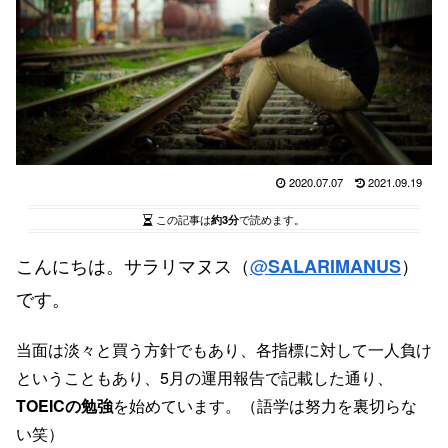
2020.07.07
2021.09.19
この記事は
約3分
で読めます。
こんにちは。サラリマヌス（
@
）
SALARIMANUS
です。
当面は淡々と買う方針でもあり、各指標に対して一人負け
ということもあり、5月の運用報告で記載した通り、
TOEICの勉強
を始めています。（語学は努力を裏切らな
い笑）