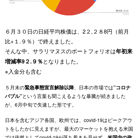
６月３０日の日経平均株価は、2２,２８8円（前月
比+１.９％）で終えました。
そんな中、サラリマヌスのポートフォリオは
年初来
となりました。
増減率9２.９％
※入金分も含む
５月末の
緊急事態宣言解除以降
、日本の市場では
”コロナ
バブル”
という言葉も聞こえるような暴騰が続きました
が、6月中旬で失速した形です。
日本を含むアジア各国、欧州では、covid-19はピークアウ
トをしたかに見えますが、最大のマーケットを抱える米国
では依然としてcovid-19が落ち着きを見せず、
米国内の政