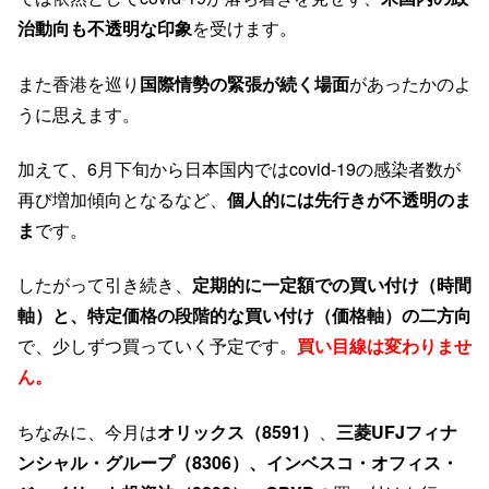
治動向も不透明な印象
を受けます。
また香港を巡り
国際情勢の緊張が続く場面
があったかのよ
うに思えます。
加えて、6月下旬から日本国内ではcovid-19の感染者数が
再び増加傾向となるなど、
個人的には先行きが不透明のま
ま
です。
したがって引き続き、
定期的に一定額での買い付け（時間
軸）と、特定価格の段階的な買い付け（価格軸）の二方向
で、少しずつ買っていく予定です。
買い目線は変わりませ
ん。
ちなみに、今月は
オリックス（8591）
、
三菱UFJフィナ
ンシャル・グループ（8306）、
インベスコ・オフィス・