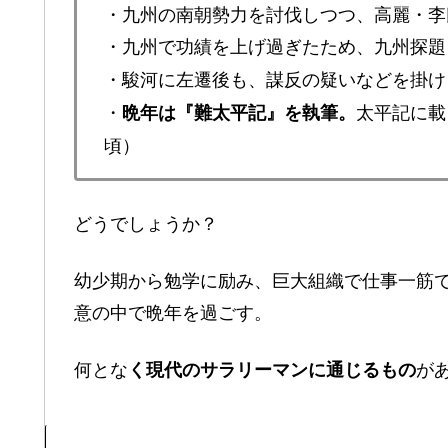
・九州の南朝勢力を討伐しつつ、高麗・李
・九州で功績を上げ過ぎたため、九州探題
・駿河に左遷後も、謀反の疑いなどを掛け
・
太平記に載
晩年は『難太平記』を執筆。
頃）
どうでしょうか？
幼少期から勉学に励み、巨大組織で仕事一筋
意の中で晩年を過ごす。
何とな
が
く現代のサラリーマンに通じるもの