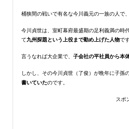
桶狭間の戦いで有名な今川義元の一族の人で
今川貞世は、室町幕府最盛期の足利義満の時
て
で
九州探題という上役まで勤め上げた人物
言うなれば大企業で、
子会社の平社員から本
しかし、その今川貞世（了俊）が晩年に子孫
のです。
書いていた
スポ