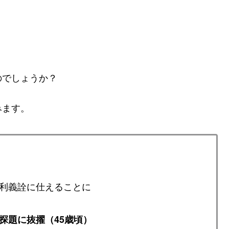
のでしょうか？
みます。
利義詮に仕えることに
探題に抜擢（45歳頃）