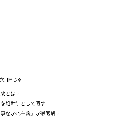
次
人物とは？
」を処世訓として遺す
「事なかれ主義」が最適解？