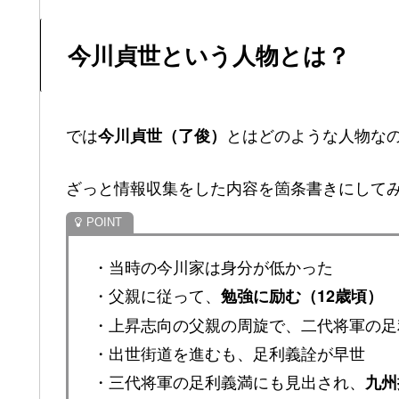
今川貞世という人物とは？
では
とはどのような人物な
今川貞世（了俊）
ざっと情報収集をした内容を箇条書きにして
・当時の今川家は身分が低かった
・父親に従って、
勉強に励む（12歳頃）
・上昇志向の父親の周旋で、二代将軍の足
・出世街道を進むも、足利義詮が早世
・三代将軍の足利義満にも見出され、
九州